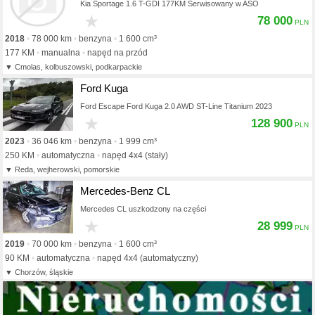
Kia Sportage 1.6 T-GDI 177KM Serwisowany w ASO
★
78 000
2018
78 000 km
benzyna
1 600 cm³
177 KM
manualna
napęd na przód
Cmolas, kolbuszowski, podkarpackie
Ford Kuga
Ford Escape Ford Kuga 2.0 AWD ST-Line Titanium 2023
★
128 900
2023
36 046 km
benzyna
1 999 cm³
250 KM
automatyczna
napęd 4x4 (stały)
Reda, wejherowski, pomorskie
Mercedes-Benz CL
Mercedes CL uszkodzony na części
★
28 999
2019
70 000 km
benzyna
1 600 cm³
90 KM
automatyczna
napęd 4x4 (automatyczny)
Chorzów, śląskie