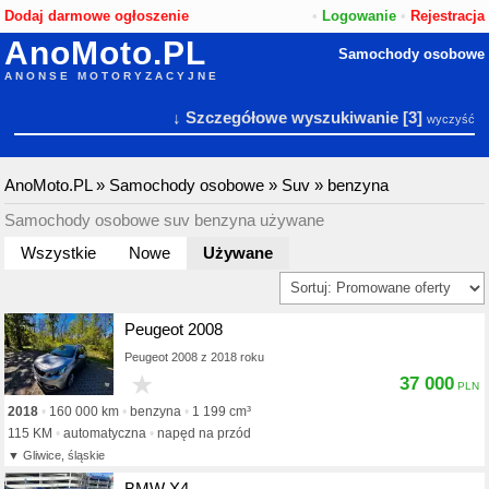
Dodaj darmowe ogłoszenie
•
Logowanie
•
Rejestracja
AnoMoto.PL
Samochody osobowe
ANONSE MOTORYZACYJNE
↓ Szczegółowe wyszukiwanie
[3]
wyczyść
AnoMoto.PL
»
Samochody osobowe
»
Suv
»
benzyna
Samochody osobowe suv benzyna używane
Wszystkie
Nowe
Używane
Peugeot 2008
Peugeot 2008 z 2018 roku
★
37 000
2018
160 000 km
benzyna
1 199 cm³
115 KM
automatyczna
napęd na przód
Gliwice, śląskie
BMW X4