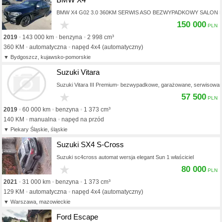
BMW X4 G02 3.0 360KM SERWIS ASO BEZWYPADKOWY SALON 
★
150 000
2019
143 000 km
benzyna
2 998 cm³
360 KM
automatyczna
napęd 4x4 (automatyczny)
Bydgoszcz, kujawsko-pomorskie
Suzuki Vitara
Suzuki Vitara III Premium- bezwypadkowe, garażowane, serwisowan
★
57 500
2019
60 000 km
benzyna
1 373 cm³
140 KM
manualna
napęd na przód
Piekary Śląskie, śląskie
Suzuki SX4 S-Cross
Suzuki sc4cross automat wersja elegant Sun 1 właściciel
★
80 000
2021
31 000 km
benzyna
1 373 cm³
129 KM
automatyczna
napęd 4x4 (automatyczny)
Warszawa, mazowieckie
Ford Escape