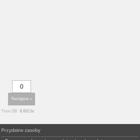
Następna »
Time DB:
0.0013s
Przydatne zasoby