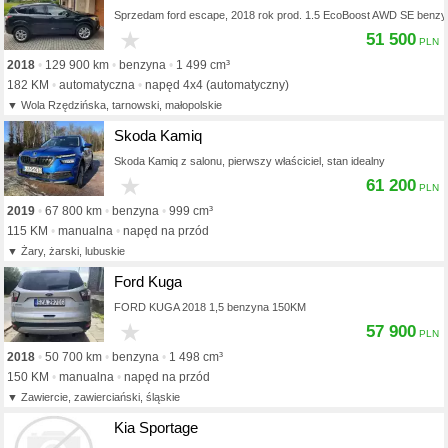
Sprzedam ford escape, 2018 rok prod. 1.5 EcoBoost AWD SE benzyn
★
51 500
2018
129 900 km
benzyna
1 499 cm³
182 KM
automatyczna
napęd 4x4 (automatyczny)
Wola Rzędzińska, tarnowski, małopolskie
Skoda Kamiq
Skoda Kamiq z salonu, pierwszy właściciel, stan idealny
★
61 200
2019
67 800 km
benzyna
999 cm³
115 KM
manualna
napęd na przód
Żary, żarski, lubuskie
Ford Kuga
FORD KUGA 2018 1,5 benzyna 150KM
★
57 900
2018
50 700 km
benzyna
1 498 cm³
150 KM
manualna
napęd na przód
Zawiercie, zawierciański, śląskie
Kia Sportage