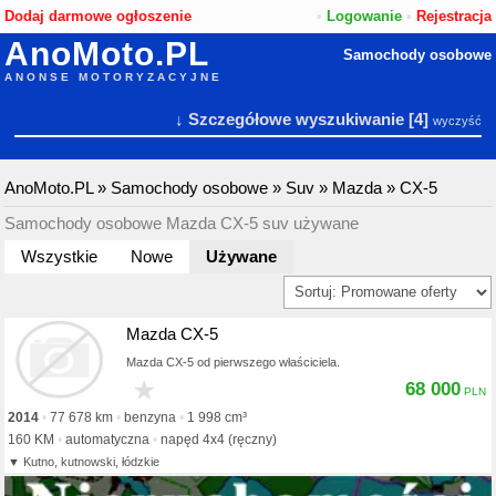
Dodaj darmowe ogłoszenie
•
Logowanie
•
Rejestracja
AnoMoto.PL
Samochody osobowe
ANONSE MOTORYZACYJNE
↓ Szczegółowe wyszukiwanie
[4]
wyczyść
AnoMoto.PL
»
Samochody osobowe
»
Suv
»
Mazda
»
CX-5
Samochody osobowe Mazda CX-5 suv używane
Wszystkie
Nowe
Używane
Mazda CX-5
Mazda CX-5 od pierwszego właściciela.
★
68 000
2014
77 678 km
benzyna
1 998 cm³
160 KM
automatyczna
napęd 4x4 (ręczny)
Kutno, kutnowski, łódzkie