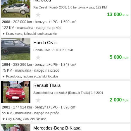
Kia Cee’d I Kombi 2008. 1.6 benzyna + gaz, 122 KM
★
13 000
2008
202 000 km
benzyna+LPG
1 600 cm³
122 KM
manualna
napęd na przód
Kraczkowa, łańcucki, podkarpackie
Honda Civic
Honda Civic V D13B2 1994r
★
5 000
1994
388 296 km
benzyna+LPG
1 343 cm³
75 KM
manualna
napęd na przód
Przedbórz, radomszczański, łódzkie
Renault Thalia
Samochód na sprzedaż |Renault Thalia| 1.4 2001
★
2 000
2001
277 924 km
benzyna+LPG
1 390 cm³
55 KM
manualna
napęd na przód
Ługi-Radły, kłobucki, śląskie
Mercedes-Benz B-Klasa