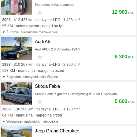
Mercedes b klasa automat
★
12 900
2008
412 437 km
benzyna+LPG
1 498 cm³
95 KM
automatyczna
napęd na tył
Żuromin, żuromiński, mazowieckie
Audi A6
Audi A6C5 2.8 V6 sedan 1997r
★
6 300
1997
310 267 km
benzyna+LPG
2 800 cm³
193 KM
manualna
napęd na przód
Zagrodno, złotoryjski, dolnośląskie
Skoda Fabia
Skoda Fabia z gazem i klimatyzacją !!! 2008 r. Sprawna
★
5 600
2008
136 500 km
benzyna+LPG
1 198 cm³
64 KM
manualna
napęd na przód
Wadowice, wadowicki, małopolskie
Jeep Grand Cherokee