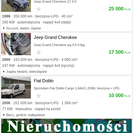
Jeep Grand Cherokee ZJ 4.0
★
25 000
1998
350 000 km
benzyna+LPG
40 cm³
180 KM
automatyczna
napęd 4x4 (stały)
Szczyrk, bielski, śląskie
Jeep Grand Cherokee
Jeep Grand Cherokee wg 4.0 b-lpg
★
17 500
2000
163 000 km
benzyna+LPG
4 000 cm³
197 KM
automatyczna
napęd 4x4 (ręczny)
Jugów, kłodzki, dolnośląskie
Fiat Doblo
Sprzedam Fiat Doblo Cargo 1,4dm3, 2006r, benzyna + LPG
★
10 000
2006
201 000 km
benzyna+LPG
1 368 cm³
77 KM
manualna
napęd na przód
Biecz, gorlicki, małopolskie