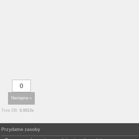
Następna »
Time DB:
0.0013s
Przydatne zasoby