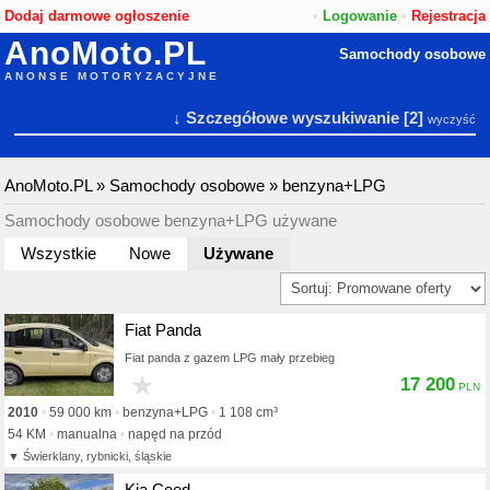
Dodaj darmowe ogłoszenie
•
Logowanie
•
Rejestracja
AnoMoto.PL
Samochody osobowe
ANONSE MOTORYZACYJNE
↓ Szczegółowe wyszukiwanie
[2]
wyczyść
AnoMoto.PL
»
Samochody osobowe
»
benzyna+LPG
Samochody osobowe benzyna+LPG używane
Wszystkie
Nowe
Używane
Fiat Panda
Fiat panda z gazem LPG mały przebieg
★
17 200
2010
59 000 km
benzyna+LPG
1 108 cm³
54 KM
manualna
napęd na przód
Świerklany, rybnicki, śląskie
Kia Ceed