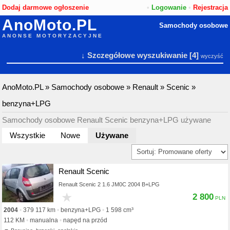
Dodaj darmowe ogłoszenie
•
Logowanie
•
Rejestracja
AnoMoto.PL
Samochody osobowe
ANONSE MOTORYZACYJNE
↓ Szczegółowe wyszukiwanie
[4]
wyczyść
AnoMoto.PL
»
Samochody osobowe
»
Renault
»
Scenic
»
benzyna+LPG
Samochody osobowe Renault Scenic benzyna+LPG używane
Wszystkie
Nowe
Używane
Renault Scenic
Renault Scenic 2 1.6 JM0C 2004 B+LPG
★
2 800
2004
379 117 km
benzyna+LPG
1 598 cm³
112 KM
manualna
napęd na przód