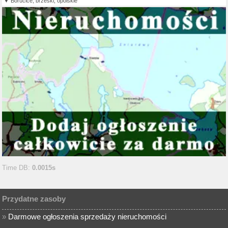
Borucice, brzeski, opolskie
Time DB:
0.0015s
Przydatne zasoby
»
Darmowe ogłoszenia sprzedaży nieruchomości