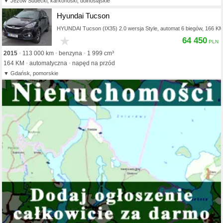
Jeżów Sudecki, karkonoski, dolnośląskie
Hyundai Tucson
HYUNDAI Tucson (IX35) 2.0 wersja Style, automat 6 biegów, 166 K
★
64 450
2015
113 000 km
benzyna
1 999 cm³
164 KM
automatyczna
napęd na przód
Gdańsk, pomorskie