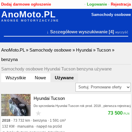
Dodaj darmowe ogłoszenie
•
Logowanie
•
Rejestracja
AnoMoto.PL
Samochody osobowe
ANONSE MOTORYZACYJNE
↓ Szczegółowe wyszukiwanie
[4]
wyczyść
AnoMoto.PL
»
Samochody osobowe
»
Hyundai
»
Tucson
»
benzyna
Samochody osobowe Hyundai Tucson benzyna używane
Wszystkie
Nowe
Używane
Hyundai Tucson
Do sprzedania Hyundai Tuscon rok prod. 2018 , pierwsza rejestracj
★
73 500
2018
73 732 km
benzyna
1 591 cm³
132 KM
manualna
napęd na przód