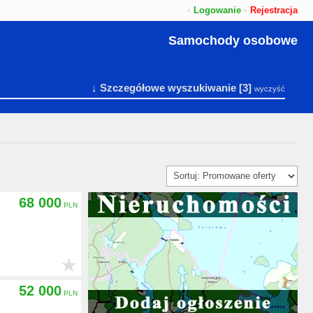
•
Logowanie
•
Rejestracja
Samochody osobowe
↓ Szczegółowe wyszukiwanie
[3]
wyczyść
68 000
★
52 000