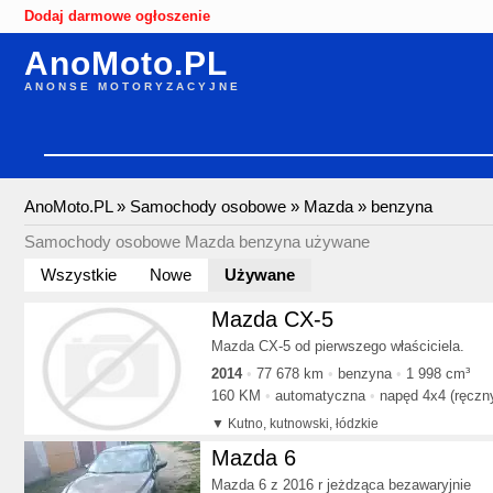
Dodaj darmowe ogłoszenie
AnoMoto.PL
ANONSE MOTORYZACYJNE
AnoMoto.PL
»
Samochody osobowe
»
Mazda
»
benzyna
Samochody osobowe Mazda benzyna używane
Wszystkie
Nowe
Używane
Mazda CX-5
Mazda CX-5 od pierwszego właściciela.
2014
77 678 km
benzyna
1 998 cm³
160 KM
automatyczna
napęd 4x4 (ręczn
Kutno, kutnowski, łódzkie
Mazda 6
Mazda 6 z 2016 r jeżdząca bezawaryjnie