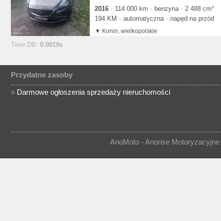
2016
114 000 km
benzyna
2 488 cm³
194 KM
automatyczna
napęd na przód
Konin, wielkopolskie
Time DB:
0.0019s
Przydatne zasoby
»
Darmowe ogłoszenia sprzedaży nieruchomości
AnoMoto - Anonse Motoryzacyjne 