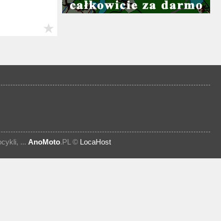
★
kli, ...
AnoMoto
.PL ©
LocaHost