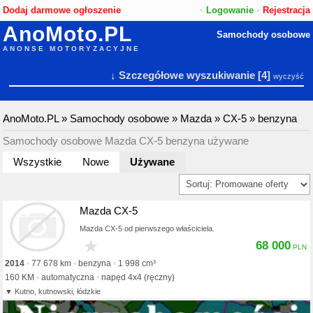
Dodaj darmowe ogłoszenie
•
Logowanie
•
Rejestracja
AnoMoto.PL
Samochody osobowe
ANONSE MOTORYZACYJNE
↓ Szczegółowe wyszukiwanie
[4]
wyczyść
AnoMoto.PL
»
Samochody osobowe
»
Mazda
»
CX-5
»
benzyna
Samochody osobowe Mazda CX-5 benzyna używane
Wszystkie
Nowe
Używane
Mazda CX-5
Mazda CX-5 od pierwszego właściciela.
★
68 000
2014
77 678 km
benzyna
1 998 cm³
160 KM
automatyczna
napęd 4x4 (ręczny)
Kutno, kutnowski, łódzkie