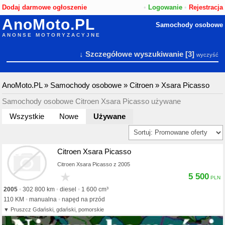
Dodaj darmowe ogłoszenie
•
Logowanie
•
Rejestracja
AnoMoto.PL
Samochody osobowe
ANONSE MOTORYZACYJNE
↓ Szczegółowe wyszukiwanie
[3]
wyczyść
AnoMoto.PL
»
Samochody osobowe
»
Citroen
»
Xsara Picasso
Samochody osobowe Citroen Xsara Picasso używane
Wszystkie
Nowe
Używane
Citroen Xsara Picasso
Citroen Xsara Picasso z 2005
★
5 500
2005
302 800 km
diesel
1 600 cm³
110 KM
manualna
napęd na przód
Pruszcz Gdański, gdański, pomorskie