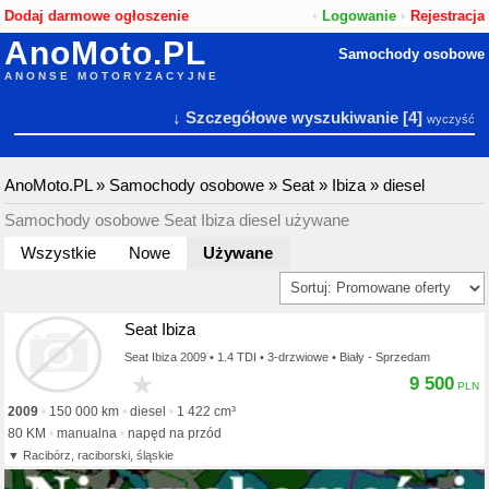
Dodaj darmowe ogłoszenie
•
Logowanie
•
Rejestracja
AnoMoto.PL
Samochody osobowe
ANONSE MOTORYZACYJNE
↓ Szczegółowe wyszukiwanie
[4]
wyczyść
AnoMoto.PL
»
Samochody osobowe
»
Seat
»
Ibiza
»
diesel
Samochody osobowe Seat Ibiza diesel używane
Wszystkie
Nowe
Używane
Seat Ibiza
Seat Ibiza 2009 • 1.4 TDI • 3-drzwiowe • Biały - Sprzedam
★
9 500
2009
150 000 km
diesel
1 422 cm³
80 KM
manualna
napęd na przód
Racibórz, raciborski, śląskie