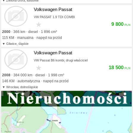
Zielona Góra, lubuskie
Volkswagen Passat
VW PASSAT 1.9 TDI COMBI
★
9 800
2000
366 km
diesel
1 896 cm³
115 KM
manualna
napęd na przód
Gliwice, śląskie
Volkswagen Passat
VW Passat B6 kombi, drugi właściciel
★
18 500
2008
384 000 km
diesel
1 998 cm³
146 KM
automatyczna
napęd na przód
Wrocław, dolnośląskie