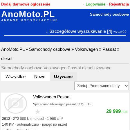
Dodaj darmowe ogłoszenie
•
Logowanie
•
Rejestracja
AnoMoto.PL
Samochody osobowe
ANONSE MOTORYZACYJNE
↓ Szczegółowe wyszukiwanie
[4]
wyczyść
AnoMoto.PL
»
Samochody osobowe
»
Volkswagen
»
Passat
»
diesel
Samochody osobowe Volkswagen Passat diesel używane
Wszystkie
Nowe
Używane
Volkswagen Passat
Sprzedam Volkswagen passat b7 2.0 TDI
★
29 999
2012
272 000 km
diesel
1 968 cm³
140 KM
automatyczna
napęd na przód