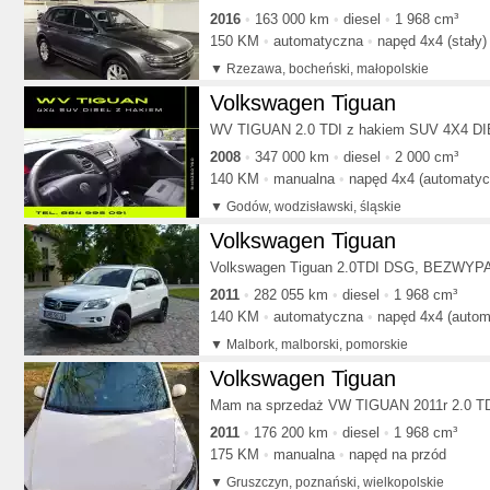
2016
163 000 km
diesel
1 968 cm³
150 KM
automatyczna
napęd 4x4 (stały)
Rzezawa, bocheński, małopolskie
Volkswagen Tiguan
WV TIGUAN 2.0 TDI z hakiem SUV 4X4 D
2008
347 000 km
diesel
2 000 cm³
140 KM
manualna
napęd 4x4 (automatyc
Godów, wodzisławski, śląskie
Volkswagen Tiguan
Volkswagen Tiguan 2.0TDI DSG, BEZWYPAD
2011
282 055 km
diesel
1 968 cm³
140 KM
automatyczna
napęd 4x4 (autom
Malbork, malborski, pomorskie
Volkswagen Tiguan
Mam na sprzedaż VW TIGUAN 2011r 2.0 TDI
2011
176 200 km
diesel
1 968 cm³
175 KM
manualna
napęd na przód
Gruszczyn, poznański, wielkopolskie