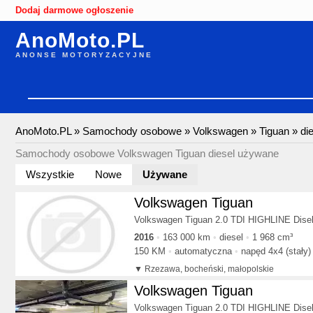
Dodaj darmowe ogłoszenie
AnoMoto.PL
ANONSE MOTORYZACYJNE
AnoMoto.PL
»
Samochody osobowe
»
Volkswagen
»
Tiguan
»
di
Samochody osobowe Volkswagen Tiguan diesel używane
Wszystkie
Nowe
Używane
Volkswagen Tiguan
Volkswagen Tiguan 2.0 TDI HIGHLINE Dise
2016
163 000 km
diesel
1 968 cm³
150 KM
automatyczna
napęd 4x4 (stały)
Rzezawa, bocheński, małopolskie
Volkswagen Tiguan
Volkswagen Tiguan 2.0 TDI HIGHLINE Dise