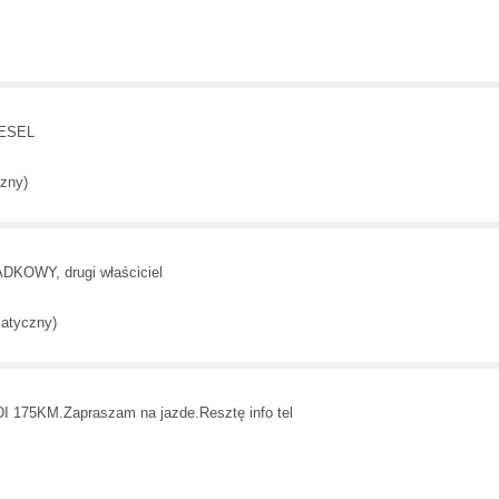
IESEL
zny)
KOWY, drugi właściciel
atyczny)
 175KM.Zapraszam na jazde.Resztę info tel