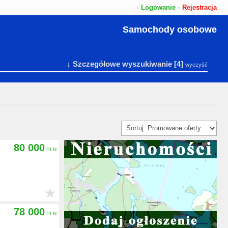
•
Logowanie
•
Rejestracja
Samochody osobowe
↓ Szczegółowe wyszukiwanie
[4]
wyczyść
80 000
★
78 000