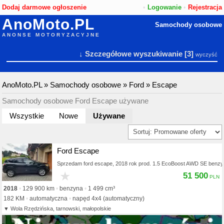
Dodaj darmowe ogłoszenie
•
Logowanie
•
Rejestracja
AnoMoto.PL
Samochody osobowe
ANONSE MOTORYZACYJNE
↓ Szczegółowe wyszukiwanie
[3]
wyczyść
AnoMoto.PL
»
Samochody osobowe
»
Ford
»
Escape
Samochody osobowe Ford Escape używane
Wszystkie
Nowe
Używane
Ford Escape
Sprzedam ford escape, 2018 rok prod. 1.5 EcoBoost AWD SE benzyn
★
51 500
2018
129 900 km
benzyna
1 499 cm³
182 KM
automatyczna
napęd 4x4 (automatyczny)
Wola Rzędzińska, tarnowski, małopolskie