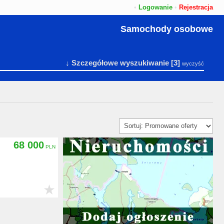
•
Logowanie
•
Rejestracja
Samochody osobowe
↓ Szczegółowe wyszukiwanie
[3]
wyczyść
68 000
★