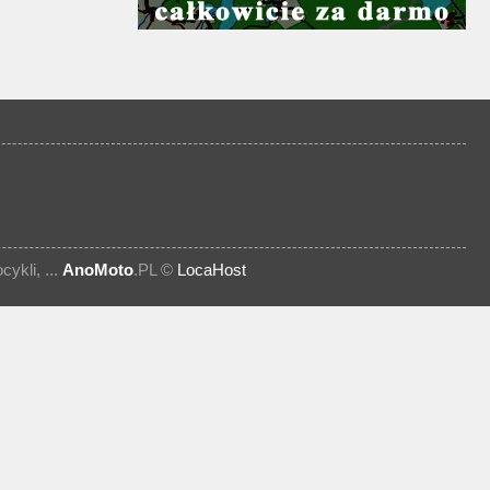
kli, ...
AnoMoto
.PL ©
LocaHost