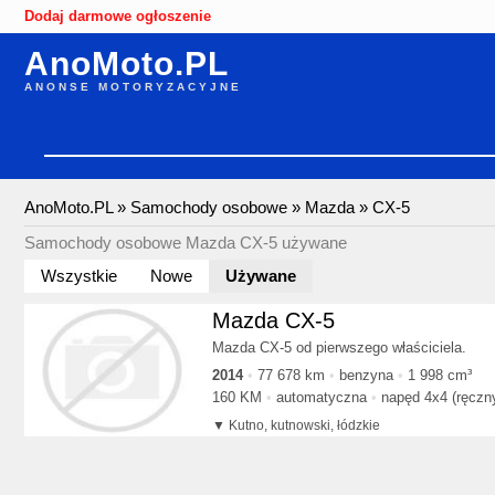
Dodaj darmowe ogłoszenie
AnoMoto.PL
ANONSE MOTORYZACYJNE
AnoMoto.PL
»
Samochody osobowe
»
Mazda
»
CX-5
Samochody osobowe Mazda CX-5 używane
Wszystkie
Nowe
Używane
Mazda CX-5
Mazda CX-5 od pierwszego właściciela.
2014
77 678 km
benzyna
1 998 cm³
160 KM
automatyczna
napęd 4x4 (ręczn
Kutno, kutnowski, łódzkie