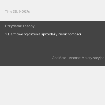
Time DB:
0.0017s
Przydatne zasoby
»
Darmowe ogłoszenia sprzedaży nieruchomości
AnoMoto - Anonse Motoryzacyjne 