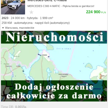
MERCEDES C300 4-MATIC - Piękna bestia w garniturze!
★
224 900
2023
24 000 km
hybryda
1 999 cm³
258 KM
automatyczna
napęd 4x4 (automatyczny)
Warszawa, mazowieckie
Time DB:
0.0015s