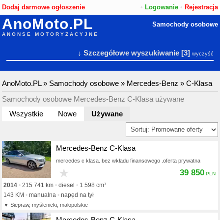
Dodaj darmowe ogłoszenie
•
Logowanie
•
Rejestracja
AnoMoto.PL
Samochody osobowe
ANONSE MOTORYZACYJNE
↓ Szczegółowe wyszukiwanie
[3]
wyczyść
AnoMoto.PL
»
Samochody osobowe
»
Mercedes-Benz
»
C-Klasa
Samochody osobowe Mercedes-Benz C-Klasa używane
Wszystkie
Nowe
Używane
Mercedes-Benz C-Klasa
mercedes c klasa. bez wkładu finansowego .oferta prywatna
★
39 850
2014
215 741 km
diesel
1 598 cm³
143 KM
manualna
napęd na tył
Siepraw, myślenicki, małopolskie
Mercedes-Benz C-Klasa