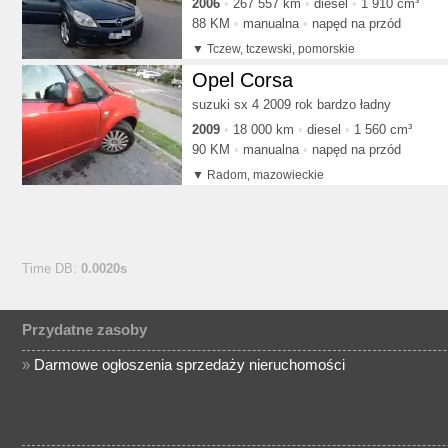
2006
267 557 km
diesel
1 910 cm³
88 KM
manualna
napęd na przód
Tczew, tczewski, pomorskie
Opel Corsa
suzuki sx 4 2009 rok bardzo ładny
2009
18 000 km
diesel
1 560 cm³
90 KM
manualna
napęd na przód
Radom, mazowieckie
Time DB:
0.0020s
Przydatne zasoby
»
Darmowe ogłoszenia sprzedaży nieruchomości