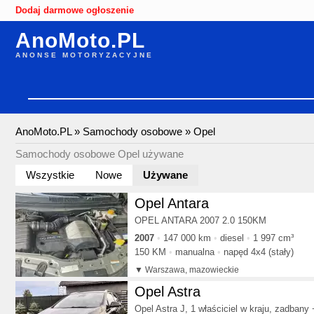
Dodaj darmowe ogłoszenie
AnoMoto.PL
ANONSE MOTORYZACYJNE
AnoMoto.PL
»
Samochody osobowe
»
Opel
Samochody osobowe Opel używane
Wszystkie
Nowe
Używane
Opel Antara
OPEL ANTARA 2007 2.0 150KM
2007
147 000 km
diesel
1 997 cm³
150 KM
manualna
napęd 4x4 (stały)
Warszawa, mazowieckie
Opel Astra
Opel Astra J, 1 właściciel w kraju, zadban