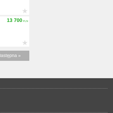
★
13 700
★
astępna »