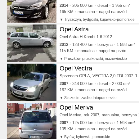
2014
206 000 km
diesel
1 956 cm³
165 KM
manualna
napęd na przód
Tryszczyn, bydgoski, kujawsko-pomorskie
Opel Astra
Opel Astra H Kombi 1.6 2012
2012
128 400 km
benzyna
1 598 cm³
115 KM
manualna
napęd na przód
Pruszków, pruszkowski, mazowieckie
Opel Vectra
Sprzedam OPLA, VECTRA 2,0 TDI 2007 R
2007
348 000 km
diesel
2 000 cm³
167 KM
manualna
napęd na przód
Szczecin, zachodniopomorskie
Opel Meriva
Opel Meriva, rok 2007, manualna, benzyna 
2007
125 000 km
benzyna
1 598 cm³
105 KM
manualna
napęd na przód
Bytów, bytowski, pomorskie