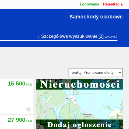
•
Logowanie
•
Rejestracja
Samochody osobowe
↓ Szczegółowe wyszukiwanie
[2]
wyczyść
15 500
★
27 900