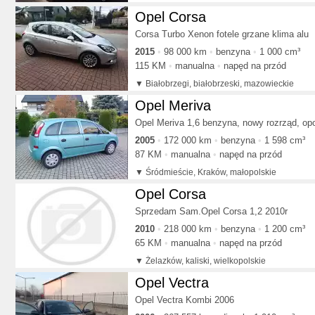
Opel Corsa
Corsa Turbo Xenon fotele grzane klima alu
2015
98 000 km
benzyna
1 000 cm³
115 KM
manualna
napęd na przód
Białobrzegi, białobrzeski, mazowieckie
Opel Meriva
Opel Meriva 1,6 benzyna, nowy rozrząd, op
2005
172 000 km
benzyna
1 598 cm³
87 KM
manualna
napęd na przód
Śródmieście, Kraków, małopolskie
Opel Corsa
Sprzedam Sam.Opel Corsa 1,2 2010r
2010
218 000 km
benzyna
1 200 cm³
65 KM
manualna
napęd na przód
Żelazków, kaliski, wielkopolskie
Opel Vectra
Opel Vectra Kombi 2006