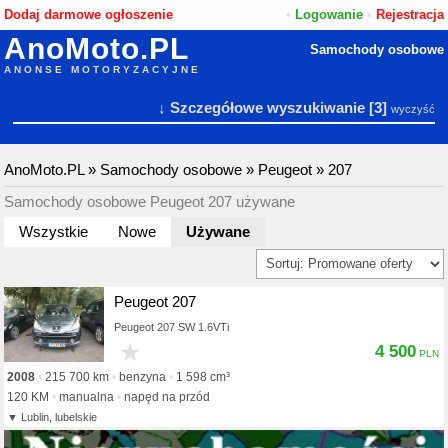
Dodaj darmowe ogłoszenie
•
Logowanie
•
Rejestracja
AnoMoto.PL
Samochody osobowe
ANONSE MOTORYZACYJNE
↓ Szczegółowe wyszukiwanie
[3]
wyczyść
AnoMoto.PL
»
Samochody osobowe
»
Peugeot
»
207
Samochody osobowe Peugeot 207 używane
Wszystkie
Nowe
Używane
Peugeot 207
Peugeot 207 SW 1.6VTi
★
4 500
2008
215 700 km
benzyna
1 598 cm³
120 KM
manualna
napęd na przód
Lublin, lubelskie