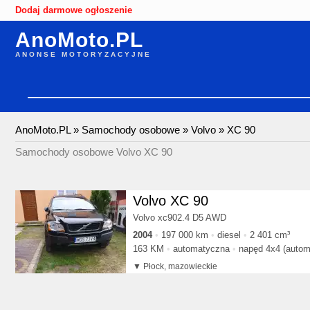
Dodaj darmowe ogłoszenie
AnoMoto.PL
ANONSE MOTORYZACYJNE
AnoMoto.PL
»
Samochody osobowe
»
Volvo
»
XC 90
Samochody osobowe Volvo XC 90
Volvo XC 90
Volvo xc902.4 D5 AWD
2004
197 000 km
diesel
2 401 cm³
163 KM
automatyczna
napęd 4x4 (autom
Płock, mazowieckie