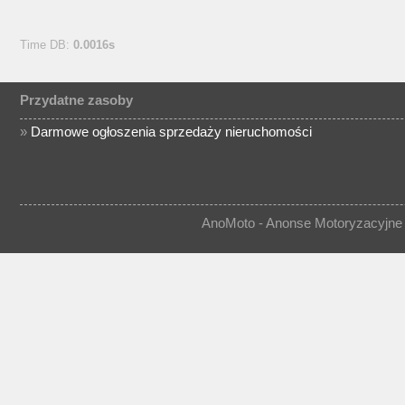
Time DB:
0.0016s
Przydatne zasoby
»
Darmowe ogłoszenia sprzedaży nieruchomości
AnoMoto - Anonse Motoryzacyjne 