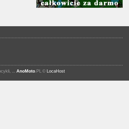
kli, ...
AnoMoto
.PL ©
LocaHost