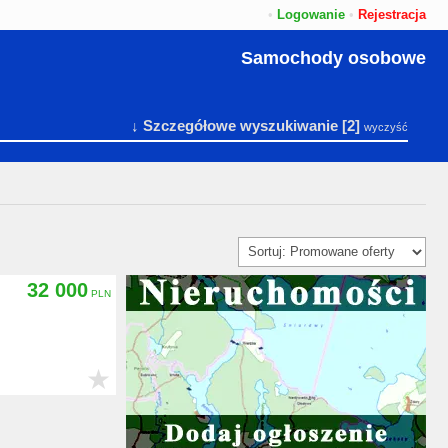
•
Logowanie
•
Rejestracja
Samochody osobowe
↓ Szczegółowe wyszukiwanie
[2]
wyczyść
32 000
★