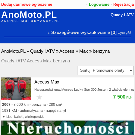
Dodaj darmowe ogłoszenie
•
Logowanie
•
Rejestracja
AnoMoto.PL
Quady i ATV
ANONSE MOTORYZACYJNE
↓ Szczegółowe wyszukiwanie
[3]
wyczyść
AnoMoto.PL
»
Quady i ATV
»
Access
»
Max
»
benzyna
Quady i ATV Access Max benzyna
Access Max
Na sprzedaż quad Access Lucky Star 300 Jestem 2 właścicielem od
★
7 500
2007
8 600 km
benzyna
280 cm³
1931 KM
automatyczna
napęd na tył
Lipe, kaliski, wielkopolskie