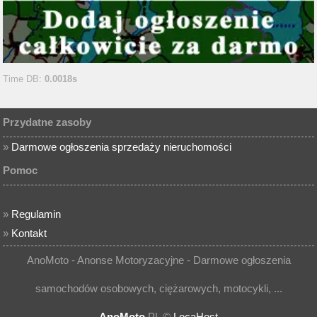
Time DB:
0.0018s
Przydatne zasoby
»
Darmowe ogłoszenia sprzedaży nieruchomości
Pomoc
»
Regulamin
»
Kontakt
AnoMoto - Anonse Motoryzacyjne - Darmowe ogłoszenia
samochodów osobowych, ciężarowych, motocykli, ...
AnoMoto
.PL ©
LocaHost