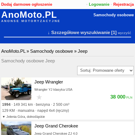
Dodaj darmowe ogłoszenie
•
Logowanie
•
Rejestracja
AnoMoto.PL
Samochody osobowe
ANONSE MOTORYZACYJNE
↓ Szczegółowe wyszukiwanie
[1]
wyczyść
AnoMoto.PL
»
Samochody osobowe
»
Jeep
Samochody osobowe Jeep
Jeep Wrangler
Wrangler YJ klasyka USA
★
38 000
1994
149 341 km
benzyna
2 500 cm³
129 KM
manualna
napęd 4x4 (ręczny)
Jelenia Góra, dolnośląskie
Jeep Grand Cherokee
Jeep Grand Cherokee ZJ 4.0