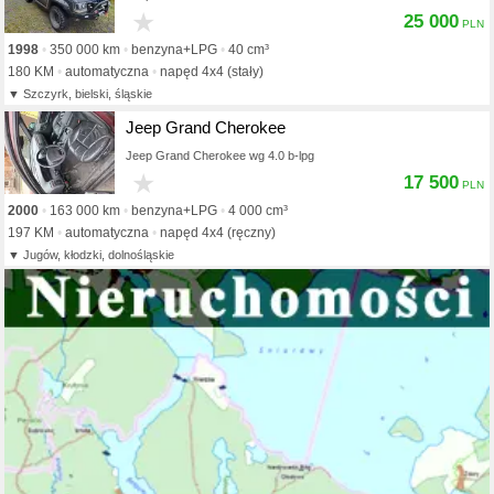
★
25 000
1998
350 000 km
benzyna+LPG
40 cm³
180 KM
automatyczna
napęd 4x4 (stały)
Szczyrk, bielski, śląskie
Jeep Grand Cherokee
Jeep Grand Cherokee wg 4.0 b-lpg
★
17 500
2000
163 000 km
benzyna+LPG
4 000 cm³
197 KM
automatyczna
napęd 4x4 (ręczny)
Jugów, kłodzki, dolnośląskie