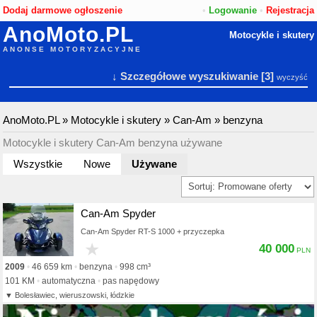
Dodaj darmowe ogłoszenie
•
Logowanie
•
Rejestracja
AnoMoto.PL
Motocykle i skutery
ANONSE MOTORYZACYJNE
↓ Szczegółowe wyszukiwanie
[3]
wyczyść
AnoMoto.PL
»
Motocykle i skutery
»
Can-Am
»
benzyna
Motocykle i skutery Can-Am benzyna używane
Wszystkie
Nowe
Używane
Can-Am Spyder
Can-Am Spyder RT-S 1000 + przyczepka
★
40 000
2009
46 659 km
benzyna
998 cm³
101 KM
automatyczna
pas napędowy
Bolesławiec, wieruszowski, łódzkie