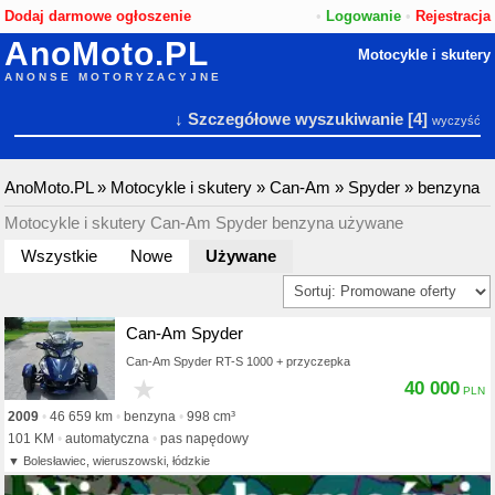
Dodaj darmowe ogłoszenie
•
Logowanie
•
Rejestracja
AnoMoto.PL
Motocykle i skutery
ANONSE MOTORYZACYJNE
↓ Szczegółowe wyszukiwanie
[4]
wyczyść
AnoMoto.PL
»
Motocykle i skutery
»
Can-Am
»
Spyder
»
benzyna
Motocykle i skutery Can-Am Spyder benzyna używane
Wszystkie
Nowe
Używane
Can-Am Spyder
Can-Am Spyder RT-S 1000 + przyczepka
★
40 000
2009
46 659 km
benzyna
998 cm³
101 KM
automatyczna
pas napędowy
Bolesławiec, wieruszowski, łódzkie