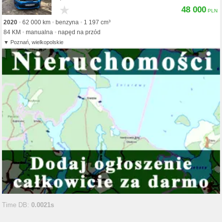
★
48 000
2020
62 000 km
benzyna
1 197 cm³
84 KM
manualna
napęd na przód
Poznań, wielkopolskie
Time DB:
0.0021s