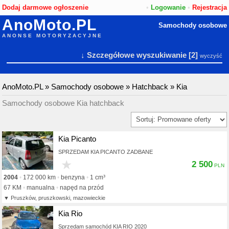
Dodaj darmowe ogłoszenie
•
Logowanie
•
Rejestracja
AnoMoto.PL
Samochody osobowe
ANONSE MOTORYZACYJNE
↓ Szczegółowe wyszukiwanie
[2]
wyczyść
AnoMoto.PL
»
Samochody osobowe
»
Hatchback
»
Kia
Samochody osobowe Kia hatchback
Kia Picanto
SPRZEDAM KIA PICANTO ZADBANE
★
2 500
2004
172 000 km
benzyna
1 cm³
67 KM
manualna
napęd na przód
Pruszków, pruszkowski, mazowieckie
Kia Rio
Sprzedam samochód KIA RIO 2020