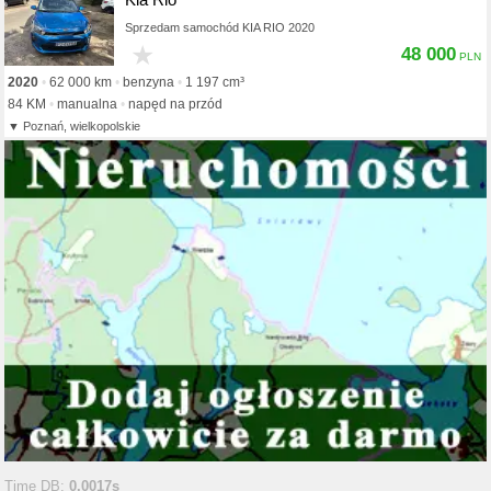
Sprzedam samochód KIA RIO 2020
★
48 000
2020
62 000 km
benzyna
1 197 cm³
84 KM
manualna
napęd na przód
Poznań, wielkopolskie
Time DB:
0.0017s