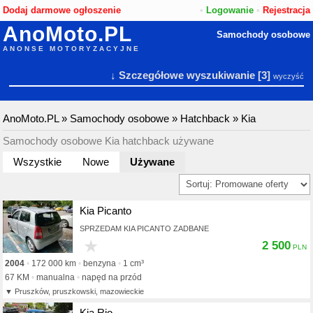
Dodaj darmowe ogłoszenie
•
Logowanie
•
Rejestracja
AnoMoto.PL
Samochody osobowe
ANONSE MOTORYZACYJNE
↓ Szczegółowe wyszukiwanie
[3]
wyczyść
AnoMoto.PL
»
Samochody osobowe
»
Hatchback
»
Kia
Samochody osobowe Kia hatchback używane
Wszystkie
Nowe
Używane
Kia Picanto
SPRZEDAM KIA PICANTO ZADBANE
★
2 500
2004
172 000 km
benzyna
1 cm³
67 KM
manualna
napęd na przód
Pruszków, pruszkowski, mazowieckie
Kia Rio