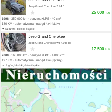
Jeep Grand Cherokee ZJ 4.0
★
25 000
1998
350 000 km
benzyna+LPG
40 cm³
180 KM
automatyczna
napęd 4x4 (stały)
Szczyrk, bielski, śląskie
Jeep Grand Cherokee
Jeep Grand Cherokee wg 4.0 b-lpg
★
17 500
2000
163 000 km
benzyna+LPG
4 000 cm³
197 KM
automatyczna
napęd 4x4 (ręczny)
Jugów, kłodzki, dolnośląskie