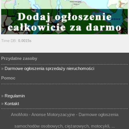
Time DB:
0.0015s
Przydatne zasoby
»
Darmowe ogłoszenia sprzedaży nieruchomości
Pomoc
»
Regulamin
»
Kontakt
AnoMoto - Anonse Motoryzacyjne - Darmowe ogłoszenia
samochodów osobowych, ciężarowych, motocykli, ...