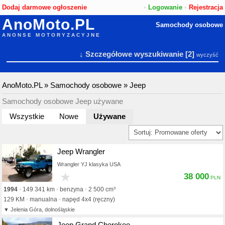
Dodaj darmowe ogłoszenie
•
Logowanie
•
Rejestracja
AnoMoto.PL
Samochody osobowe
ANONSE MOTORYZACYJNE
↓ Szczegółowe wyszukiwanie
[2]
wyczyść
AnoMoto.PL
»
Samochody osobowe
»
Jeep
Samochody osobowe Jeep używane
Wszystkie
Nowe
Używane
Jeep Wrangler
Wrangler YJ klasyka USA
★
38 000
1994
149 341 km
benzyna
2 500 cm³
129 KM
manualna
napęd 4x4 (ręczny)
Jelenia Góra, dolnośląskie
Jeep Grand Cherokee