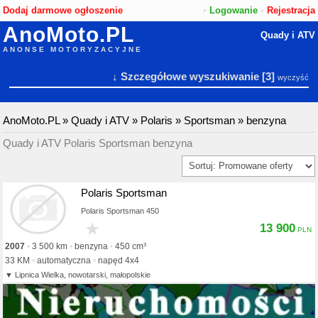
Dodaj darmowe ogłoszenie
•
Logowanie
•
Rejestracja
AnoMoto.PL
Quady i ATV
ANONSE MOTORYZACYJNE
↓ Szczegółowe wyszukiwanie
[3]
wyczyść
AnoMoto.PL
»
Quady i ATV
»
Polaris
»
Sportsman
»
benzyna
Quady i ATV Polaris Sportsman benzyna
Polaris Sportsman
Polaris Sportsman 450
★
13 900
2007
3 500 km
benzyna
450 cm³
33 KM
automatyczna
napęd 4x4
Lipnica Wielka, nowotarski, małopolskie