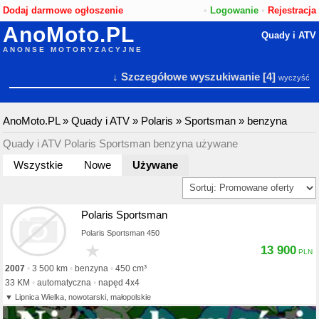
Dodaj darmowe ogłoszenie
•
Logowanie
•
Rejestracja
AnoMoto.PL
Quady i ATV
ANONSE MOTORYZACYJNE
↓ Szczegółowe wyszukiwanie
[4]
wyczyść
AnoMoto.PL
»
Quady i ATV
»
Polaris
»
Sportsman
»
benzyna
Quady i ATV Polaris Sportsman benzyna używane
Wszystkie
Nowe
Używane
Polaris Sportsman
Polaris Sportsman 450
★
13 900
2007
3 500 km
benzyna
450 cm³
33 KM
automatyczna
napęd 4x4
Lipnica Wielka, nowotarski, małopolskie